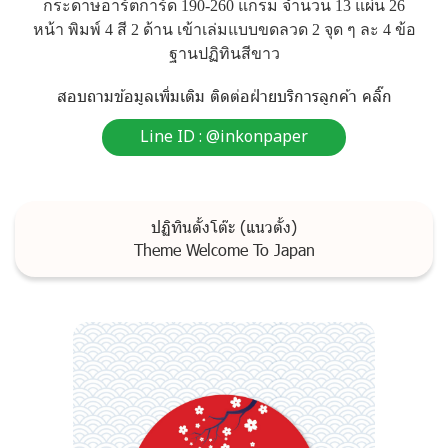
ก
ร
ะ
ด
า
ษ
อ
า
ร์
ต
ก
า
ร์
ด
1
9
0
-
2
6
0
แ
ก
ร
ม
จำ
น
ว
น
1
3
แ
ผ่
น
2
6
ห
น้
า
พิ
ม
พ์
4
สี
2
ด้
า
น
เ
ข้
า
เ
ล่
ม
แ
บ
บ
ข
ด
ล
ว
ด
2
จุ
ด
ๆ
ล
ะ
4
ข้
อ
ฐ
า
น
ป
ฏิ
ทิ
น
สี
ข
า
ว
ส
อ
บ
ถ
า
ม
ข้
อ
มู
ล
เ
พิ่
ม
เ
ติ
ม
ติ
ด
ต่
อ
ฝ่
า
ย
บ
ริ
ก
า
ร
ลู
ก
ค้
า
ค
ลิ๊
ก
Line ID : @inkonpaper
ปฏิทินตั้งโต๊ะ (แนวตั้ง)
Theme Welcome To Japan