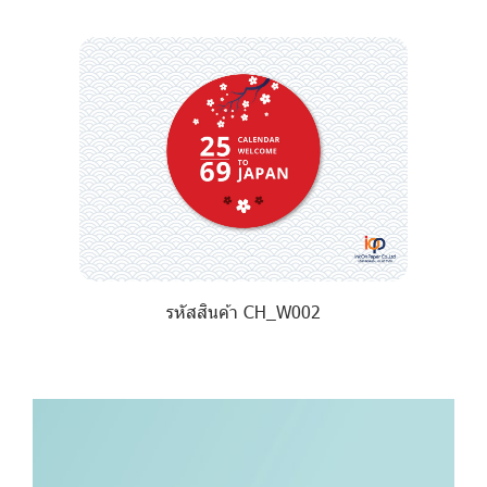
รหัสสินค้า CH_W002