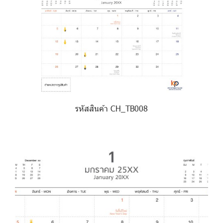
รหัสสินค้า CH_TB008