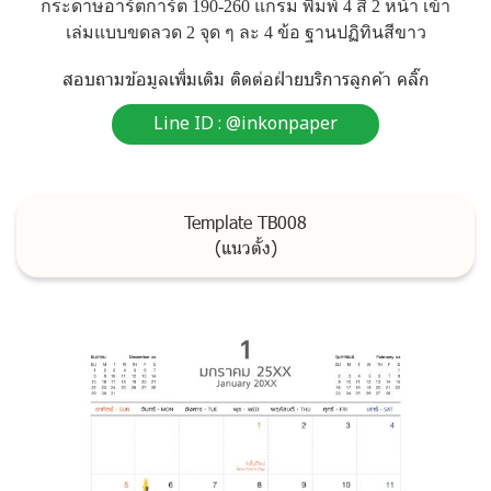
ก
ร
ะ
ด
า
ษ
อ
า
ร์
ต
ก
า
ร์
ต
1
9
0
-
2
6
0
แ
ก
ร
ม
พิ
ม
พ์
4
สี
2
ห
น้
า
เ
ข้
า
เ
ล่
ม
แ
บ
บ
ข
ด
ล
ว
ด
2
จุ
ด
ๆ
ล
ะ
4
ข้
อ
ฐ
า
น
ป
ฏิ
ทิ
น
สี
ข
า
ว
ส
อ
บ
ถ
า
ม
ข้
อ
มู
ล
เ
พิ่
ม
เ
ติ
ม
ติ
ด
ต่
อ
ฝ่
า
ย
บ
ริ
ก
า
ร
ลู
ก
ค้
า
ค
ลิ๊
ก
Line ID : @inkonpaper
Template TB008
(แนวตั้ง)