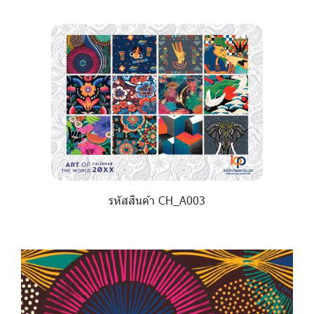
รหัสสินค้า CH_A003