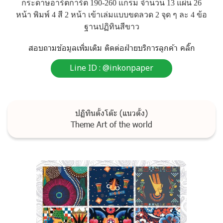
ก
ร
ะ
ด
า
ษ
อ
า
ร์
ต
ก
า
ร์
ต
1
9
0
-
2
6
0
แ
ก
ร
ม
จำ
น
ว
น
1
3
แ
ผ่
น
2
6
ห
น้
า
พิ
ม
พ์
4
สี
2
ห
น้
า
เ
ข้
า
เ
ล่
ม
แ
บ
บ
ข
ด
ล
ว
ด
2
จุ
ด
ๆ
ล
ะ
4
ข้
อ
ฐ
า
น
ป
ฏิ
ทิ
น
สี
ข
า
ว
ส
อ
บ
ถ
า
ม
ข้
อ
มู
ล
เ
พิ่
ม
เ
ติ
ม
ติ
ด
ต่
อ
ฝ่
า
ย
บ
ริ
ก
า
ร
ลู
ก
ค้
า
ค
ลิ๊
ก
Line ID : @inkonpaper
ปฏิทินตั้งโต๊ะ (แนวตั้ง)
Theme Art of the world