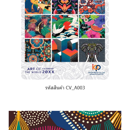
รหัสสินค้า CV_A003