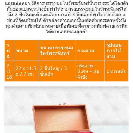
และแน่นหนา วิธีการบรรจุขนมไหว้พระจันทร์นั้นจะบรรจุได้โดยตัว
กั้นช่องแบ่งระหว่างชิ้นทำให้สามารถบรรจุขนมไหว้พระจันทร์ได้
ถึง 2 ชิ้นใหญ่หรือจะเลือกบรรจุที่ 3 ชิ้นเล็กก็ทำได้ด้วยตัวแบ่ง
ช่องที่จัดเตรียมให้ ตัวกล่องด้านนอกนั้นผลิตด้วยกระดาษจั่วปัง
หุ้มด้วยงานพิมพ์บนกระดาษเนื้อพิเศษที่สามารถพิมพ์ลายกราฟิก
ได้ตามแบบของลูกค้า
ร
รูปแบบ
ขนาดบรรจุขนม
หั
ขนาด
กระดาษ
การใช้
ไหว้พระจันทร์
ส
งาน
P-
กระดาษ
22 x 11.5
2 ชิ้นใหญ่ / 3
H
พิเศษ - หุ่ม
ฝาบานพับ
x 7.7 cm
ชิ้นเล็ก
18
จั่วปัง