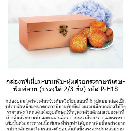
กล่องพรีเมี่ยม-บานพับ-หุ้มด้วยกระดาษพิเศษ-
พิมพ์ลาย (บรรจุได้ 2/3 ชิ้น) รหัส P-H18
กล่องขนมไหว้พระจันทร์ระดับพรีเมี่ยมแบบที่ 6
รูปแบบกล่องเป็น
รูปทรงสี่เหลี่ยมขนาดกลางมีบานพับที่แข็งแรงเสมือนกล่องไม้ดีๆ
ราคาแพง โดดเด่นด้วยรูปลักษณ์ที่หรูหราด้วยลักษณะของฝาที่
เปิดขึ้นด้วยบานพับและกลอนล็อคด้านหน้าสีทองคำ และหรูหรา
เพิ่มขึ้นด้วยกระดาษเนื้อพิเศษที่ช่วยทำให้มูลค่าเพิ่มขึ้นอย่างมาก
รูปทรงลักษณะโดยรอบจะมีขอบสันที่แข็งแรงคงรูปร่างสวยงาม