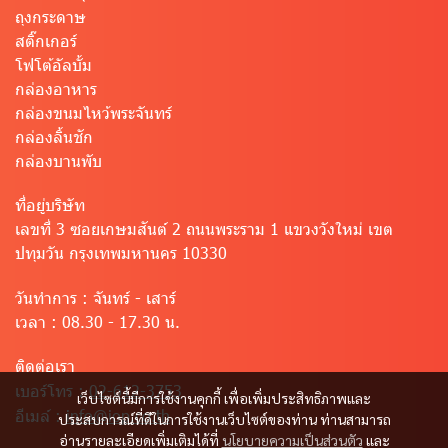
ถุงกระดาษ
สติ๊กเกอร์
โฟโต้อัลบั้ม
กล่องอาหาร
กล่องขนมไหว้พระจันทร์
กล่องลิ้นชัก
กล่องบานพับ
ที่อยู่บริษัท
เลขที่ 3 ซอยเกษมสันต์ 2 ถนนพระราม 1 แขวงวังใหม่ เขต
ปทุมวัน กรุงเทพมหานคร 10330
วันทำการ :
จันทร์ - เสาร์
เวลา :
08.30 - 17.30 น.
ติดต่อเรา
เบอร์โทร :
02-612-3753
เว็บไซต์นี้มีการใช้งานคุกกี้ เพื่อเพิ่มประสิทธิภาพและ
อีเมล์ :
info@iop.co.th
ประสบการณ์ที่ดีในการใช้งานเว็บไซต์ของท่าน ท่านสามารถ
อ่านรายละเอียดเพิ่มเติมได้ที่
นโยบายความเป็นส่วนตัว
และ