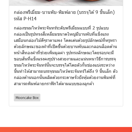
กล่องพรีเมี่ยม-บานพับ-พิมพ์ลาย (บรรจุได้ 9 ชิ้นเล็ก)
รหัส P-H14
กล่องขนมไหว้พระจันทร์ระดับพรีเมี่ยมแบบที่ 2 รูปแบบ
กล่องเป็นรูปทรงสี่เหลี่ยมขนาดใหญ่มีบานพับที่แข็งแรง
เสมือนกล่องไม้ดีๆราคาแพง โดดเด่นด้วยรูปลักษณ์ที่หรูหรา
ด้วยลักษณะของฝาที่เปิดขึ้นด้วยบานพับและกลอนล็อคด้าน
หน้าสีทองคำที่ช่วยเพิ่มมูลค่า รูปทรงลักษณะโดยรอบจะมี
ขอบสันที่แข็งแรงคงรูปร่างสวยงามและแน่นหนาวิธีการบรรจุ
ขนมไหว้พระจันทร์นั้นจะบรรจุได้โดยตัวกั้นช่องแบ่งระหว่าง
ชิ้นทำให้สามารถบรรจุขนมไหว้พระจันทร์ได้ถึง 9 ชิ้นเล็ก ตัว
กล่องด้านนอกนั้นผลิตด้วยกระดาษจั่วปังหุ้มด้วยงานพิมพ์ที่
สามารถพิมพ์ลายกราฟิกได้ตามแบบของลูกค้า
Mooncake Box