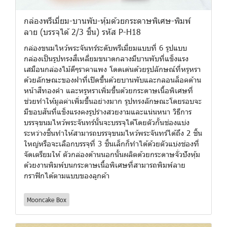
กล่องพรีเมี่ยม-บานพับ-หุ้มด้วยกระดาษพิเศษ-พิมพ์
ลาย (บรรจุได้ 2/3 ชิ้น) รหัส P-H18
กล่องขนมไหว้พระจันทร์ระดับพรีเมี่ยมแบบที่ 6 รูปแบบ
กล่องเป็นรูปทรงสี่เหลี่ยมขนาดกลางมีบานพับที่แข็งแรง
เสมือนกล่องไม้ดีๆราคาแพง โดดเด่นด้วยรูปลักษณ์ที่หรูหรา
ด้วยลักษณะของฝาที่เปิดขึ้นด้วยบานพับและกลอนล็อคด้าน
หน้าสีทองคำ และหรูหราเพิ่มขึ้นด้วยกระดาษเนื้อพิเศษที่
ช่วยทำให้มูลค่าเพิ่มขึ้นอย่างมาก รูปทรงลักษณะโดยรอบจะ
มีขอบสันที่แข็งแรงคงรูปร่างสวยงามและแน่นหนา วิธีการ
บรรจุขนมไหว้พระจันทร์นั้นจะบรรจุได้โดยตัวกั้นช่องแบ่ง
ระหว่างชิ้นทำให้สามารถบรรจุขนมไหว้พระจันทร์ได้ถึง 2 ชิ้น
ใหญ่หรือจะเลือกบรรจุที่ 3 ชิ้นเล็กก็ทำได้ด้วยตัวแบ่งช่องที่
จัดเตรียมให้ ตัวกล่องด้านนอกนั้นผลิตด้วยกระดาษจั่วปังหุ้ม
ด้วยงานพิมพ์บนกระดาษเนื้อพิเศษที่สามารถพิมพ์ลาย
กราฟิกได้ตามแบบของลูกค้า
Mooncake Box