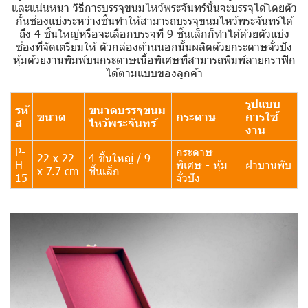
และแน่นหนา วิธีการบรรจุขนมไหว้พระจันทร์นั้นจะบรรจุได้โดยตัว
กั้นช่องแบ่งระหว่างชิ้นทำให้สามารถบรรจุขนมไหว้พระจันทร์ได้
ถึง 4 ชิ้นใหญ่หรือจะเลือกบรรจุที่ 9 ชิ้นเล็กก็ทำได้ด้วยตัวแบ่ง
ช่องที่จัดเตรียมให้ ตัวกล่องด้านนอกนั้นผลิตด้วยกระดาษจั่วปัง
หุ้มด้วยงานพิมพ์บนกระดาษเนื้อพิเศษที่สามารถพิมพ์ลายกราฟิก
ได้ตามแบบของลูกค้า
รูปแบบ
รหั
ขนาดบรรจุขนม
ขนาด
กระดาษ
การใช้
ส
ไหว้พระจันทร์
งาน
P-
กระดาษ
22 x 22
4 ชิ้นใหญ่ / 9
H
พิเศษ - หุ้ม
ฝาบานพับ
x 7.7 cm
ชิ้นเล็ก
15
จั่วปัง