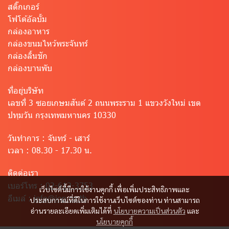
สติ๊กเกอร์
โฟโต้อัลบั้ม
กล่องอาหาร
กล่องขนมไหว้พระจันทร์
กล่องลิ้นชัก
กล่องบานพับ
ที่อยู่บริษัท
เลขที่ 3 ซอยเกษมสันต์ 2 ถนนพระราม 1 แขวงวังใหม่ เขต
ปทุมวัน กรุงเทพมหานคร 10330
วันทำการ :
จันทร์ - เสาร์
เวลา :
08.30 - 17.30 น.
ติดต่อเรา
เบอร์โทร :
02-612-3753
เว็บไซต์นี้มีการใช้งานคุกกี้ เพื่อเพิ่มประสิทธิภาพและ
อีเมล์ :
info@iop.co.th
ประสบการณ์ที่ดีในการใช้งานเว็บไซต์ของท่าน ท่านสามารถ
อ่านรายละเอียดเพิ่มเติมได้ที่
นโยบายความเป็นส่วนตัว
และ
นโยบายคุกกี้