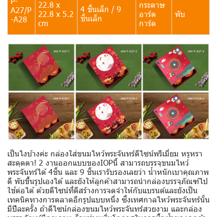
P-
22.8 x
กระดาษ
4 ชิ้นเล็ก / 9
A27/P
22.8 x 5.2
อาร์ต
พับ
ชิ้นเล็ก
-A28
cm
การ์ด
เป็นไงบ้างค่ะ กล่องใส่ขนมไหว้พระจันทร์ดีไซน์พรีเมี่ยม หรูหรา
สะดุดตา! 2 งานออกแบบของIOPนี้ สามารถบรรจุขนมไหว้
พระจันทร์ได้ 4ชิ้น และ 9 ชิ้นเรารับรองเลยว่า น้ำหนักเบาคุณภาพ
ดี พับขึ้นรูปเองได้ และยังให้ลูกค้าสามารถนำกล่องบรรจุภัณฑ์ไป
ใช้ต่อได้ ด้วยดีไซน์ที่ดีสร้างการจดจำให้กับแบรนด์และยังเป็น
เทคนิคทางการตลาดอีกรูปแบบหนึ่ง ซึ่งเทศกาลไหว้พระจันทร์นั้น
มีปีละครั้ง ถ้าดีไซน์กล่องขนมไหว้พระจันทร์สวยงาม และกล่อง