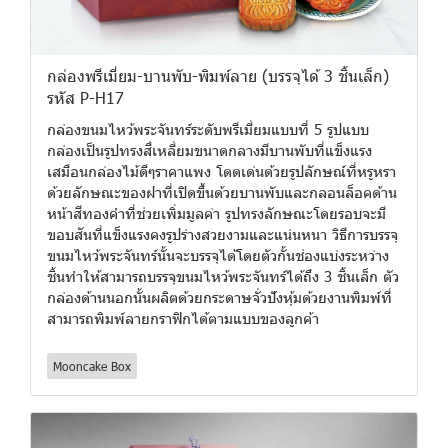
กล่องพรีเมี่ยม-บานพับ-พิมพ์ลาย (บรรจุได้ 3 ชิ้นเล็ก)
รหัส P-H17
กล่องขนมไหว้พระจันทร์ระดับพรีเมี่ยมแบบที่ 5 รูปแบบ
กล่องเป็นรูปทรงสี่เหลี่ยมขนาดกลางมีบานพับที่แข็งแรง
เสมือนกล่องไม้ดีๆราคาแพง โดดเด่นด้วยรูปลักษณ์ที่หรูหรา
ด้วยลักษณะของฝาที่เปิดขึ้นด้วยบานพับและกลอนล็อคด้าน
หน้าสีทองคำที่ช่วยเพิ่มมูลค่า รูปทรงลักษณะโดยรอบจะมี
ขอบสันที่แข็งแรงคงรูปร่างสวยงามและแน่นหนา วิธีการบรรจุ
ขนมไหว้พระจันทร์นั้นจะบรรจุได้โดยตัวกั้นช่องแบ่งระหว่าง
ชิ้นทำให้สามารถบรรจุขนมไหว้พระจันทร์ได้ถึง 3 ชิ้นเล็ก ตัว
กล่องด้านนอกนั้นผลิตด้วยกระดาษจั่วปังหุ้มด้วยงานพิมพ์ที่
สามารถพิมพ์ลายกราฟิกได้ตามแบบของลูกค้า
Mooncake Box