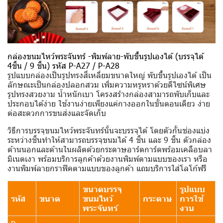
กล่องขนมไหว้พระจันทร์ -พิมพ์ลาย-พับขึ้นรูปเองได้ (บรรจุได้
4ชิ้น / 9 ชิ้น) รหัส P-A27 / P-A28
รูปแบบกล่องเป็นรูปทรงสี่เหลี่ยมขนาดใหญ่ พับขึ้นรูปเองได้ เป็น
ลักษณะเป็นกล่องปลอกสวม เพิ่มความหรูหราด้วยดีไซน์พิเศษ
รูปทรงสวยงาม น้ำหนักเบา โครงสร้างกล่องสามารถพับเก็บและ
ประกอบได้ง่าย ใช้งานง่ายเพียงแค่กางออกในขั้นตอนเดียว ง่าย
ต่อสะดวกการขนส่งและจัดเก็บ
วิธีการบรรจุขนมไหว้พระจันทร์นั้นจะบรรจุได้ โดยตัวกั้นช่องแบ่ง
ระหว่างชิ้นทำให้สามารถบรรจุขนมได้ 4 ชิ้น และ 9 ชิ้น ตัวกล่อง
ด้านนอกและด้านในผลิตด้วยกระดาษอาร์ตการ์ดพร้อมเคลือบลา
มิเนตเงา พร้อมบริการลูกค้าด้วยงานพิมพ์ตามแบบของเรา หรือ
งานพิมพ์ลายกราฟิคตามแบบของลูกค้า แถมบริการใส่โลโก้ฟรี
ขนาดบรรจุ
รูปแบบ
รหัส
ขนาด
ขนมไหว้
กระดาษ
การใช้
พระจันทร์
งาน