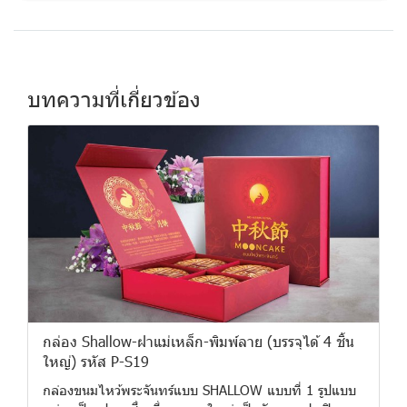
บทความที่เกี่ยวข้อง
กล่อง Shallow-ฝาแม่เหล็ก-พิมพ์ลาย (บรรจุได้ 4 ชิ้น
ใหญ่) รหัส P-S19
กล่องขนมไหว้พระจันทร์แบบ SHALLOW แบบที่ 1 รูปแบบ