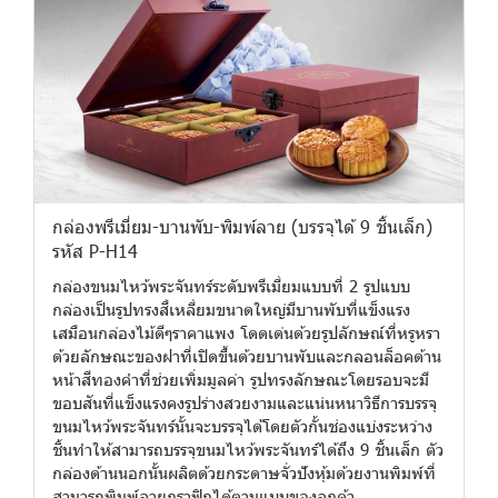
กล่องพรีเมี่ยม-บานพับ-พิมพ์ลาย (บรรจุได้ 9 ชิ้นเล็ก)
รหัส P-H14
กล่องขนมไหว้พระจันทร์ระดับพรีเมี่ยมแบบที่ 2 รูปแบบ
กล่องเป็นรูปทรงสี่เหลี่ยมขนาดใหญ่มีบานพับที่แข็งแรง
เสมือนกล่องไม้ดีๆราคาแพง โดดเด่นด้วยรูปลักษณ์ที่หรูหรา
ด้วยลักษณะของฝาที่เปิดขึ้นด้วยบานพับและกลอนล็อคด้าน
หน้าสีทองคำที่ช่วยเพิ่มมูลค่า รูปทรงลักษณะโดยรอบจะมี
ขอบสันที่แข็งแรงคงรูปร่างสวยงามและแน่นหนาวิธีการบรรจุ
ขนมไหว้พระจันทร์นั้นจะบรรจุได้โดยตัวกั้นช่องแบ่งระหว่าง
ชิ้นทำให้สามารถบรรจุขนมไหว้พระจันทร์ได้ถึง 9 ชิ้นเล็ก ตัว
กล่องด้านนอกนั้นผลิตด้วยกระดาษจั่วปังหุ้มด้วยงานพิมพ์ที่
สามารถพิมพ์ลายกราฟิกได้ตามแบบของลูกค้า